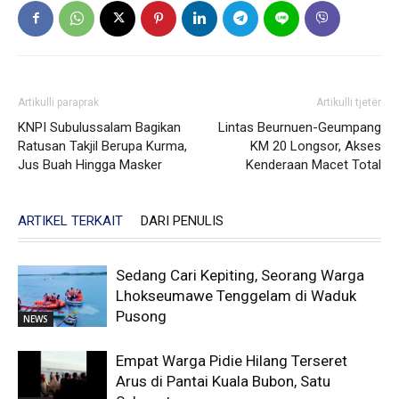
Artikulli paraprak
Artikulli tjetër
KNPI Subulussalam Bagikan
Lintas Beurnuen-Geumpang
Ratusan Takjil Berupa Kurma,
KM 20 Longsor, Akses
Jus Buah Hingga Masker
Kenderaan Macet Total
ARTIKEL TERKAIT
DARI PENULIS
Sedang Cari Kepiting, Seorang Warga
Lhokseumawe Tenggelam di Waduk
Pusong
NEWS
Empat Warga Pidie Hilang Terseret
Arus di Pantai Kuala Bubon, Satu