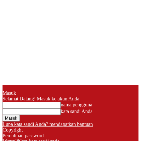
Masuk
Selamat Datang! Masuk ke akun Anda
nama pengguna
kata sandi Anda
Lupa kata sandi Anda? mendapatkan bantuan
Copyright
Pemulihan password