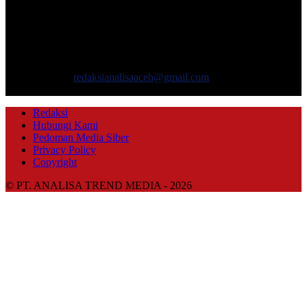
TENTANG KAMI
ANALISAACEH.COM, adalah Portal berita online untuk
masyarakat yang menyajikan informasi tentang berbagai hal
mencakup pembangunan ekonomi, sosial, politik, keamanan, hukum
dan gaya hidup.
Hubungi kami:
redaksianalisaaceh@gmail.com
IKUTI KAMI
Redaksi
Hubungi Kami
Pedoman Media Siber
Privacy Policy
Copyright
© PT. ANALISA TREND MEDIA - 2026