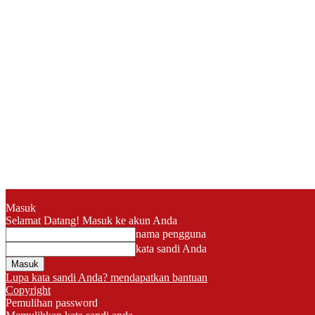
Masuk
Selamat Datang! Masuk ke akun Anda
nama pengguna
kata sandi Anda
Lupa kata sandi Anda? mendapatkan bantuan
Copyright
Pemulihan password