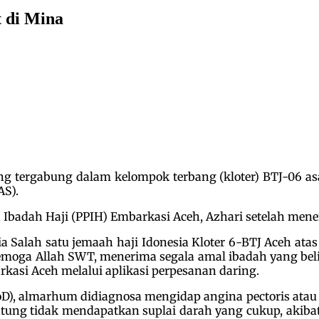
t di Mina
g tergabung dalam kelompok terbang (kloter) BTJ-06 asa
AS).
Ibadah Haji (PPIH) Embarkasi Aceh, Azhari setelah meneri
nia Salah satu jemaah haji Idonesia Kloter 6-BTJ Aceh at
 Semoga Allah SWT, menerima segala amal ibadah yang bel
rkasi Aceh melalui aplikasi perpesanan daring.
oD), almarhum didiagnosa mengidap angina pectoris atau 
t jantung tidak mendapatkan suplai darah yang cukup, a