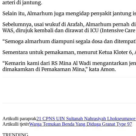
arteri di jantung.
Selain itu, Almarhum juga mengidap penyakit jantung isk
Sebelumnya, usai wukuf di Arafah, Almarhum pernah diruj
WAS, dirujuk kembali dan dirawat di ICU (Intensive Car
“Semoga almarhum diampuni segala dosa dan ditempatkan
Sementara untuk pemakaman, menurut Ketua Kloter 6, 
“Kemarin kami dari RS Mina Al Wadi mengantarkan je
dimakamkan di Pemakaman Mina,” kata Amon.
Artikulli paraprak
21 CPNS UIN Sultanah Nahrasiyah Lhokseumawe 
Artikulli tjetër
Warga Temukan Benda Yang Diduga Granat Type 97
TRENDING