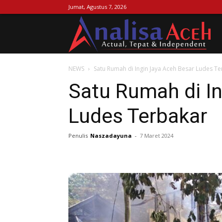
Jumat, Agustus 7, 2026
Ana
NEWS
Satu Rumah di Ingin Jaya Aceh Besar Ludes T
Ac
Satu Rumah di In
Ludes Terbakar
Penulis
Naszadayuna
-
7 Maret 2024