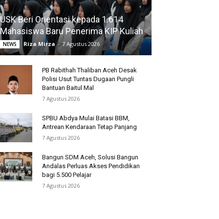
USK Beri Orientasi kepada 1.614
Mahasiswa Baru Penerima KIP Kuliah
Riza Mirza
-
7 Agustus 2026
NEWS
PB Rabithah Thaliban Aceh Desak
Polisi Usut Tuntas Dugaan Pungli
Bantuan Baitul Mal
7 Agustus 2026
SPBU Abdya Mulai Batasi BBM,
Antrean Kendaraan Tetap Panjang
7 Agustus 2026
Bangun SDM Aceh, Solusi Bangun
Andalas Perluas Akses Pendidikan
bagi 5.500 Pelajar
7 Agustus 2026