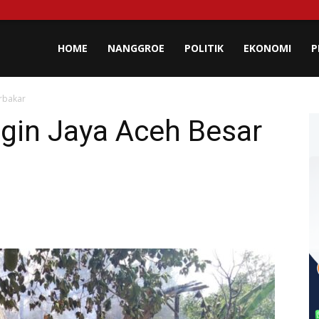
lisa
HOME
NANGGROE
POLITIK
EKONOMI
P
erbakar
eh
gin Jaya Aceh Besar