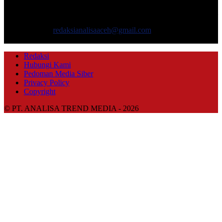
masyarakat yang menyajikan informasi tentang berbagai hal
mencakup pembangunan ekonomi, sosial, politik, keamanan, hukum
dan gaya hidup.
Hubungi kami:
redaksianalisaaceh@gmail.com
IKUTI KAMI
Redaksi
Hubungi Kami
Pedoman Media Siber
Privacy Policy
Copyright
© PT. ANALISA TREND MEDIA - 2026