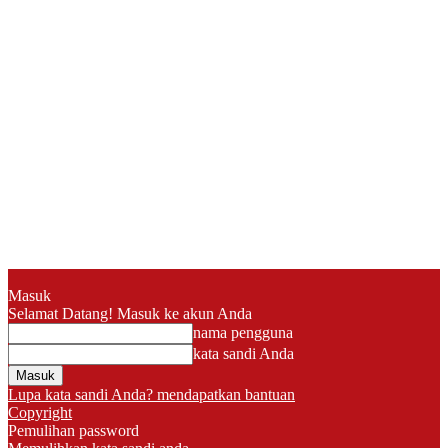
Masuk
Selamat Datang! Masuk ke akun Anda
nama pengguna
kata sandi Anda
Lupa kata sandi Anda? mendapatkan bantuan
Copyright
Pemulihan password