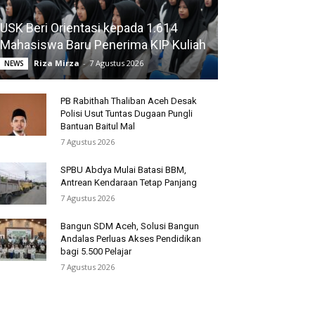
USK Beri Orientasi kepada 1.614
Mahasiswa Baru Penerima KIP Kuliah
Riza Mirza
-
7 Agustus 2026
NEWS
PB Rabithah Thaliban Aceh Desak
Polisi Usut Tuntas Dugaan Pungli
Bantuan Baitul Mal
7 Agustus 2026
SPBU Abdya Mulai Batasi BBM,
Antrean Kendaraan Tetap Panjang
7 Agustus 2026
Bangun SDM Aceh, Solusi Bangun
Andalas Perluas Akses Pendidikan
bagi 5.500 Pelajar
7 Agustus 2026