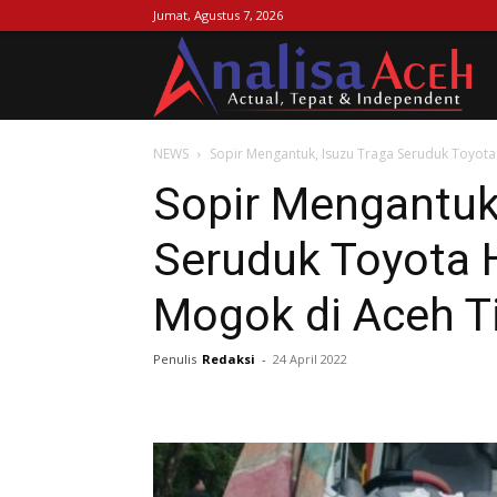
Jumat, Agustus 7, 2026
Ana
NEWS
Sopir Mengantuk, Isuzu Traga Seruduk Toyota
Ac
Sopir Mengantuk,
Seruduk Toyota 
Mogok di Aceh T
Penulis
Redaksi
-
24 April 2022