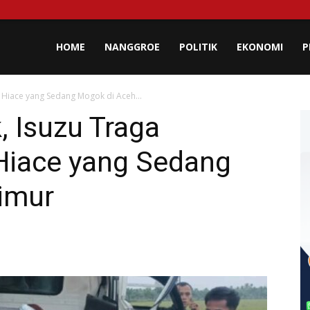
lisa
HOME
NANGGROE
POLITIK
EKONOMI
P
 Hiace yang Sedang Mogok di Aceh...
eh
 Isuzu Traga
Hiace yang Sedang
imur