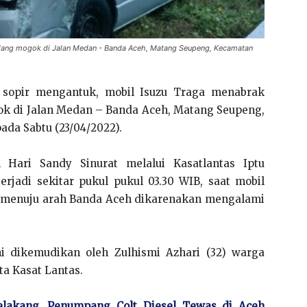
edang mogok di Jalan Medan - Banda Aceh, Matang Seupeng, Kecamatan
sopir mengantuk, mobil Isuzu Traga menabrak
ok di Jalan Medan – Banda Aceh, Matang Seupeng,
da Sabtu (23/04/2022).
ari Sandy Sinurat melalui Kasatlantas Iptu
erjadi sekitar pukul pukul 03.30 WIB, saat mobil
lan menuju arah Banda Aceh dikarenakan mengalami
i dikemudikan oleh Zulhismi Azhari (32) warga
ta Kasat Lantas.
lakang, Penumpang Colt Diesel Tewas di Aceh