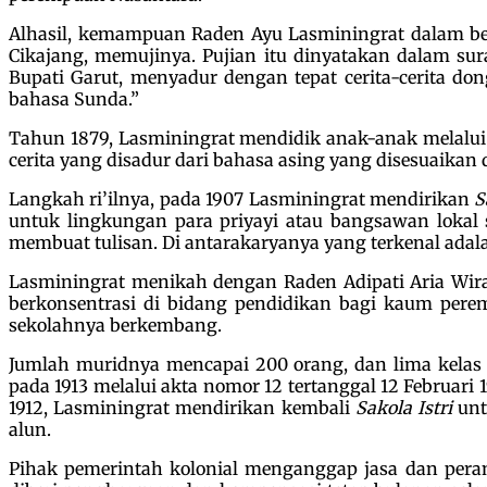
Alhasil, kemampuan Raden Ayu Lasminingrat dalam berb
Cikajang, memujinya. Pujian itu dinyatakan dalam su
Bupati Garut, menyadur dengan tepat cerita-cerita do
bahasa Sunda.”
Tahun 1879, Lasminingrat mendidik anak-anak melalui b
cerita yang disadur dari bahasa asing yang disesuaika
Langkah ri’ilnya, pada 1907 Lasminingrat mendirikan
S
untuk lingkungan para priyayi atau bangsawan lokal s
membuat tulisan. Di antarakaryanya yang terkenal ada
Lasminingrat menikah dengan Raden Adipati Aria Wira
berkonsentrasi di bidang pendidikan bagi kaum perem
sekolahnya berkembang.
Jumlah muridnya mencapai 200 orang, dan lima kelas 
pada 1913 melalui akta nomor 12 tertanggal 12 Februari
1912, Lasminingrat mendirikan kembali
Sakola Istri
unt
alun.
Pihak pemerintah kolonial menganggap jasa dan per