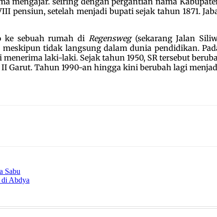
ama mengajar. seiring dengan pergantian nama Kabupat
III pensiun, setelah menjadi bupati sejak tahun 1871. Ja
o ke sebuah rumah di
Regensweg
(sekarang Jalan Sili
f, meskipun tidak langsung dalam dunia pendidikan. Pa
menerima laki-laki. Sejak tahun 1950, SR tersebut beru
 Garut. Tahun 1990-an hingga kini berubah lagi menjadi
ra Sabu
 di Abdya