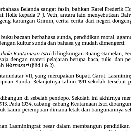
ahasa Belanda sangat fasih, bahkan Karel Frederik Ho
rat Holle kepada P. J. Veth, antara lain menyebutkan
ngeng karangan Grimm, cerita-cerita dari negeri dongen
uku bacaan berbahasa sunda, pendidikan moral, agama, 
n dengan kultur sunda dan bahasa yg mudah dimengerti.
akola Kautamaan Istri
di lingkungan Ruang Gamelan, Pend
aja dengan materi pelajaran berupa baca, tulis, dan p
lah
Warnasari
(jilid 1 & 2).
tanudatar VII, yang merupakan Bupati Garut. Lasmining
puan Sunda. Selanjutnya tahun 1911 sekolah tersebut p
dibangun di sebelah pendopo. Sekolah ini akhirnya m
 1913. Pada 1934, cabang-cabang Keutamaan Istri dibang
uk kaum perempuan dimana letak dan bangunannya sekar
anan Lasminingrat besar dalam membangun pendidikan 