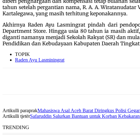
diberi penghargaan dan kompensasi tetap bulanan sel
tahun setelah pergantian nama, R. A. A. Wiratanudatar V
Kartalegawa, yang masih terhitung keponakannya.
Akhirnya Raden Ayu Lasmingrat pindah dari pendop
Department Store. Hingga usia 80 tahun ia masih akti
diganti namanya menjadi Sekolah Rakyat (SR) dan mulai 
Pendidikan dan Kebudayaan Kabupaten Daerah Tingkat II
TOPIK
Raden Ayu Lasminingrat
Artikulli paraprak
Mahasiswa Asal Aceh Barat Diringkus Polisi Gega
Artikulli tjetër
Safaruddin Salurkan Bantuan untuk Korban Kebakaran
TRENDING