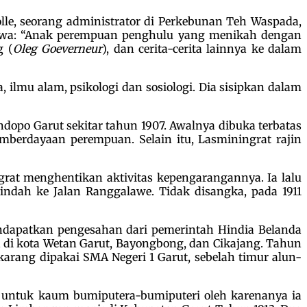
lle, seorang administrator di Perkebunan Teh Waspada,
 Bahwa: “Anak perempuan penghulu yang menikah dengan
g (
Oleg Goeverneur
), dan cerita-cerita lainnya ke dalam
ilmu alam, psikologi dan sosiologi. Dia sisipkan dalam
opo Garut sekitar tahun 1907. Awalnya dibuka terbatas
emberdayaan perempuan. Selain itu, Lasminingrat rajin
rat menghentikan aktivitas kepengarangannya. Ia lalu
indah ke Jalan Ranggalawe. Tidak disangka, pada 1911
endapatkan pengesahan dari pemerintah Hindia Belanda
un di kota Wetan Garut, Bayongbong, dan Cikajang. Tahun
ang dipakai SMA Negeri 1 Garut, sebelah timur alun-
untuk kaum bumiputera-bumiputeri oleh karenanya ia