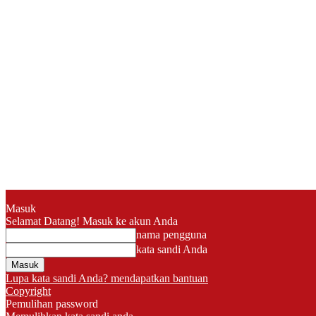
Masuk
Selamat Datang! Masuk ke akun Anda
nama pengguna
kata sandi Anda
Lupa kata sandi Anda? mendapatkan bantuan
Copyright
Pemulihan password