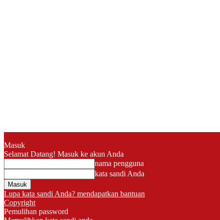
Masuk
Selamat Datang! Masuk ke akun Anda
nama pengguna
kata sandi Anda
Lupa kata sandi Anda? mendapatkan bantuan
Copyright
Pemulihan password