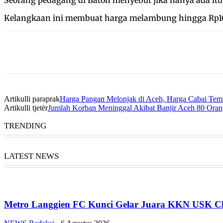
Kelangkaan ini membuat harga melambung hingga Rp100 
Artikulli paraprak
Harga Pangan Melonjak di Aceh, Harga Cabai Te
Artikulli tjetër
Jumlah Korban Meninggal Akibat Banjir Aceh 80 Ora
TRENDING
LATEST NEWS
Metro Langgien FC Kunci Gelar Juara KKN USK Ch