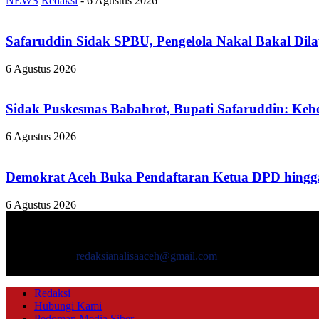
NEWS
Redaksi
-
6 Agustus 2026
Safaruddin Sidak SPBU, Pengelola Nakal Bakal Dil
6 Agustus 2026
Sidak Puskesmas Babahrot, Bupati Safaruddin: Kebe
6 Agustus 2026
Demokrat Aceh Buka Pendaftaran Ketua DPD hingga
6 Agustus 2026
TENTANG KAMI
ANALISAACEH.COM, adalah Portal berita online untuk masyarakat y
Hubungi kami:
redaksianalisaaceh@gmail.com
IKUTI KAMI
Redaksi
Hubungi Kami
Pedoman Media Siber