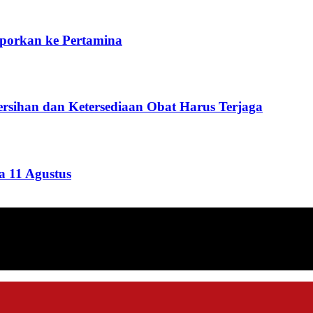
aporkan ke Pertamina
rsihan dan Ketersediaan Obat Harus Terjaga
 11 Agustus
ang menyajikan informasi tentang berbagai hal mencakup pembanguna