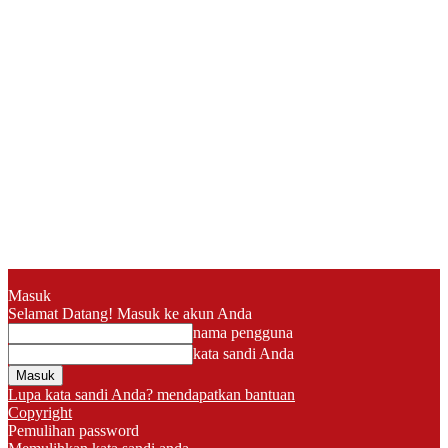
Masuk
Selamat Datang! Masuk ke akun Anda
nama pengguna
kata sandi Anda
Lupa kata sandi Anda? mendapatkan bantuan
Copyright
Pemulihan password