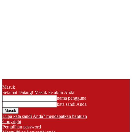
Masuk
Selamat Datang! Masuk ke akun Anda
nama pengguna
kata sandi Anda
Lupa kata sandi Anda? mendapatkan bantuan
Copyright
Pemulihan password