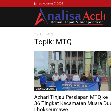
Jumat, Agustus 7, 2026
Ana
Topik
MTQ
Ac
Topik: MTQ
LHOKSEUMAWE
Azhari Tinjau Persiapan MTQ ke-
36 Tingkat Kecamatan Muara Du
Lhokseumawe