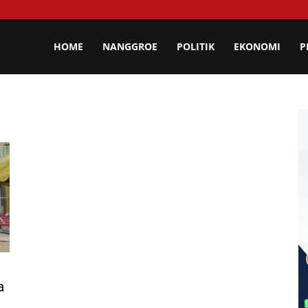
lisa
HOME
NANGGROE
POLITIK
EKONOMI
P
eh
a