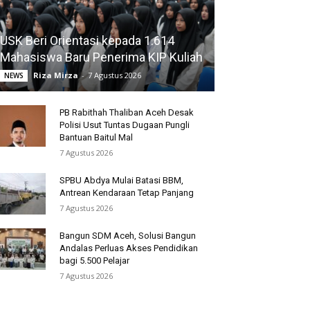
USK Beri Orientasi kepada 1.614
Mahasiswa Baru Penerima KIP Kuliah
Riza Mirza
-
7 Agustus 2026
NEWS
PB Rabithah Thaliban Aceh Desak
Polisi Usut Tuntas Dugaan Pungli
Bantuan Baitul Mal
7 Agustus 2026
SPBU Abdya Mulai Batasi BBM,
Antrean Kendaraan Tetap Panjang
7 Agustus 2026
Bangun SDM Aceh, Solusi Bangun
Andalas Perluas Akses Pendidikan
bagi 5.500 Pelajar
7 Agustus 2026