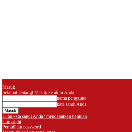
Masuk
Selamat Datang! Masuk ke akun Anda
nama pengguna
kata sandi Anda
Lupa kata sandi Anda? mendapatkan bantuan
Copyright
Pemulihan password