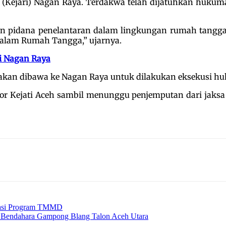
(Kejari) Nagan Raya. Terdakwa telah dijatuhkan huku
n pidana penelantaran dalam lingkungan rumah tangga
lam Rumah Tangga,” ujarnya.
di Nagan Raya
n akan dibawa ke Nagan Raya untuk dilakukan eksekusi h
r Kejati Aceh sambil menunggu penjemputan dari jaksa
siasi Program TMMD
 Bendahara Gampong Blang Talon Aceh Utara