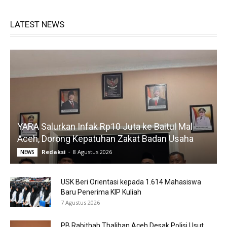
LATEST NEWS
YARA Salurkan Infak Rp10 Juta ke Baitul Mal
Aceh, Dorong Kepatuhan Zakat Badan Usaha
Redaksi
-
8 Agustus 2026
NEWS
USK Beri Orientasi kepada 1.614 Mahasiswa
Baru Penerima KIP Kuliah
7 Agustus 2026
PB Rabithah Thaliban Aceh Desak Polisi Usut