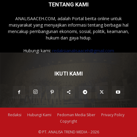
TENTANG KAMI
ANALISAACEH.COM, adalah Portal berita online untuk
masyarakat yang menyajikan informasi tentang berbagai hal
mencakup pembangunan ekonomi, sosial, politik, keamanan,
hukum dan gaya hidup.
Hubungi kami:
redaksianalisaaceh@gmail.com
IKUTI KAMI
Redaksi
Hubungi Kami
Pedoman Media Siber
Privacy Policy
Copyright
© PT. ANALISA TREND MEDIA - 2026