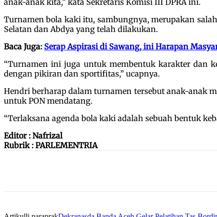
anak-anak kita,” kata Sekretaris Komisi III DPRA ini.
Turnamen bola kaki itu, sambungnya, merupakan salah s
Selatan dan Abdya yang telah dilakukan.
Baca Juga:
Serap Aspirasi di Sawang, ini Harapan Masya
“Turnamen ini juga untuk membentuk karakter dan kep
dengan pikiran dan sportifitas,” ucapnya.
Hendri berharap dalam turnamen tersebut anak-anak mu
untuk PON mendatang.
“Terlaksana agenda bola kaki adalah sebuah bentuk keb
Editor : Nafrizal
Rubrik : PARLEMENTRIA
Artikulli paraprak
Dekranasda Banda Aceh Gelar Pelatihan Tas Bordir