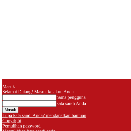
Masuk
Selamat Datang! Masuk ke akun Anda
nama pengguna
kata sandi Anda
Lupa kata sandi Anda? mendapatkan bantuan
Copyright
Pemulihan password