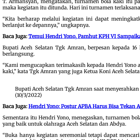
T. Armansyah, mengatakan, turnamen bola kaki itu p
maka kegiatan itu ditunda. Hari ini turnamen terlaksan
“Kita berharap melalui kegiatan ini dapat meningka
berlanjut ke depannya,” ungkapnya.
Baca Juga:
Temui Hendri Yono, Pamhut KPH VI Sampaika
Bupati Aceh Selatan Tgk Amran, berpesan kepada 16 
berlangsung.
“Kami mengucapkan terimakasih kepada Hendri Yono at
kaki,” kata Tgk Amran yang juga Ketua Koni Aceh Selata
Bupati Aceh Selatan Tgk Amran saat menyerahkan 
(10/3/2022)
Baca Juga:
Hendri Yono: Postur APBA Harus Bisa Tekan
Sementara itu Hendri Yono, menegaskan, turnamen bola
yang baik untuk olahraga Aceh Selatan dan Abdya.
“Buka hanya kegiatan seremonial tetapi dapat mencari