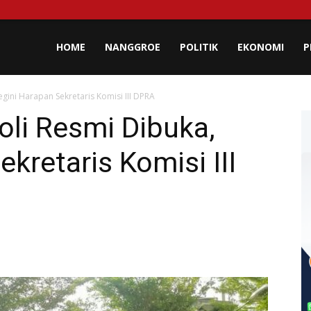
lisa
HOME
NANGGROE
POLITIK
EKONOMI
P
gini Harapan Sekretaris Komisi III DPRA
eh
oli Resmi Dibuka,
kretaris Komisi III