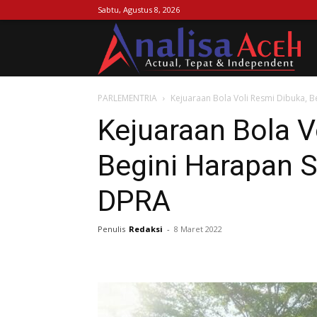
Sabtu, Agustus 8, 2026
Ana
PARLEMENTRIA
Kejuaraan Bola Voli Resmi Dibuka, Be
Ac
Kejuaraan Bola V
Begini Harapan Se
DPRA
Penulis
Redaksi
-
8 Maret 2022