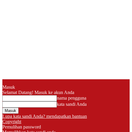
Masuk
Selamat Datang! Masuk ke akun Anda
nama pengguna
kata sandi Anda
Lupa kata sandi Anda? mendapatkan bantuan
Copyright
Pemulihan password