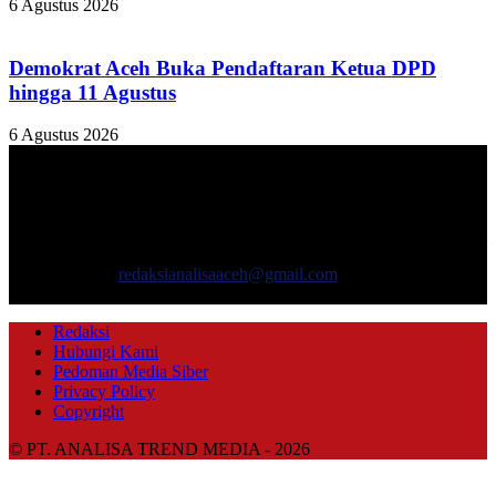
6 Agustus 2026
Demokrat Aceh Buka Pendaftaran Ketua DPD
hingga 11 Agustus
6 Agustus 2026
TENTANG KAMI
ANALISAACEH.COM, adalah Portal berita online untuk
masyarakat yang menyajikan informasi tentang berbagai hal
mencakup pembangunan ekonomi, sosial, politik, keamanan, hukum
dan gaya hidup.
Hubungi kami:
redaksianalisaaceh@gmail.com
IKUTI KAMI
Redaksi
Hubungi Kami
Pedoman Media Siber
Privacy Policy
Copyright
© PT. ANALISA TREND MEDIA - 2026