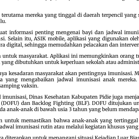
terutama mereka yang tinggal di daerah terpencil yang 
lu.
muat informasi penting mengenai bayi dan jadwal imun
Selain itu, ASIK mobile, aplikasi yang digunakan oleh
ra digital, sehingga memudahkan pelacakan dan interven
urkan untuk masyarakat. Aplikasi ini memungkinkan ora
i yang dibutuhkan untuk keperluan sekolah atau administra
ngnya kesadaran masyarakat akan pentingnya imunisasi. 
 yang mengabaikan jadwal imunisasi anak mereka. H
samping vaksin.
 imunisasi, Dinas Kesehatan Kabupaten Pidie juga menja
p (DOFU) dan Backlog Fighting (BLF). DOFU ditujukan 
da anak-anak di bawah usia 3 tahun yang belum mendapat
an untuk memastikan bahwa anak-anak yang tertinggal
dwal imunisasi rutin atau melalui kegiatan khusus yang 
ga diterapkan untuk menangani situasi Kejadian Luar Bia