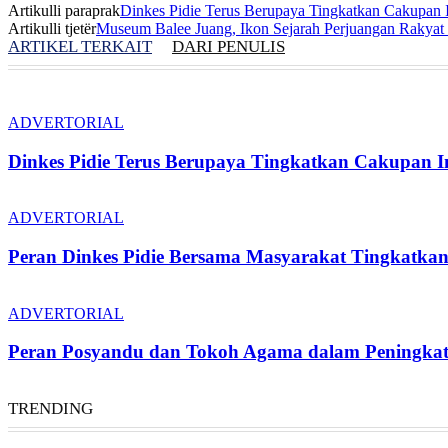
Artikulli paraprak
Dinkes Pidie Terus Berupaya Tingkatkan Cakupan I
Artikulli tjetër
Museum Balee Juang, Ikon Sejarah Perjuangan Rakyat
ARTIKEL TERKAIT
DARI PENULIS
ADVERTORIAL
Dinkes Pidie Terus Berupaya Tingkatkan Cakupan Im
ADVERTORIAL
Peran Dinkes Pidie Bersama Masyarakat Tingkatka
ADVERTORIAL
Peran Posyandu dan Tokoh Agama dalam Peningkata
TRENDING