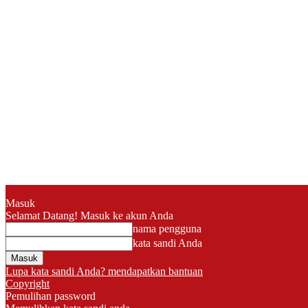
Masuk
Selamat Datang! Masuk ke akun Anda
nama pengguna
kata sandi Anda
Lupa kata sandi Anda? mendapatkan bantuan
Copyright
Pemulihan password