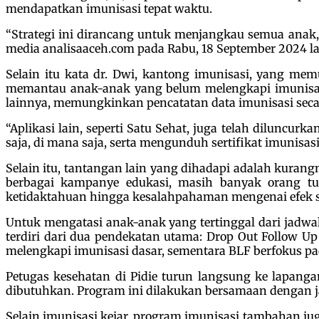
mendapatkan imunisasi tepat waktu.
“Strategi ini dirancang untuk menjangkau semua anak, 
media analisaaceh.com pada Rabu, 18 September 2024 la
Selain itu kata dr. Dwi, kantong imunisasi, yang me
memantau anak-anak yang belum melengkapi imunisasi. 
lainnya, memungkinkan pencatatan data imunisasi seca
“Aplikasi lain, seperti Satu Sehat, juga telah dilunc
saja, di mana saja, serta mengunduh sertifikat imunisas
Selain itu, tantangan lain yang dihadapi adalah kura
berbagai kampanye edukasi, masih banyak orang tua
ketidaktahuan hingga kesalahpahaman mengenai efek 
Untuk mengatasi anak-anak yang tertinggal dari jadwal
terdiri dari dua pendekatan utama: Drop Out Follow U
melengkapi imunisasi dasar, sementara BLF berfokus pa
Petugas kesehatan di Pidie turun langsung ke lapang
dibutuhkan. Program ini dilakukan bersamaan dengan ja
Selain imunisasi kejar, program imunisasi tambahan ju