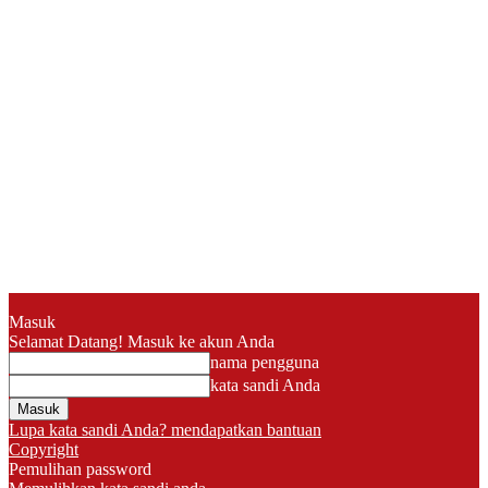
Masuk
Selamat Datang! Masuk ke akun Anda
nama pengguna
kata sandi Anda
Lupa kata sandi Anda? mendapatkan bantuan
Copyright
Pemulihan password