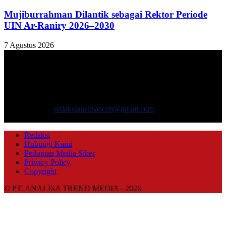
Mujiburrahman Dilantik sebagai Rektor Periode
UIN Ar-Raniry 2026–2030
7 Agustus 2026
TENTANG KAMI
ANALISAACEH.COM, adalah Portal berita online untuk
masyarakat yang menyajikan informasi tentang berbagai hal
mencakup pembangunan ekonomi, sosial, politik, keamanan, hukum
dan gaya hidup.
Hubungi kami:
redaksianalisaaceh@gmail.com
IKUTI KAMI
Redaksi
Hubungi Kami
Pedoman Media Siber
Privacy Policy
Copyright
© PT. ANALISA TREND MEDIA - 2026