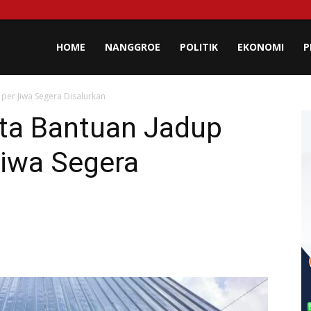
lisa
HOME
NANGGROE
POLITIK
EKONOMI
P
per Jiwa Segera Disalurkan
eh
ta Bantuan Jadup
Jiwa Segera