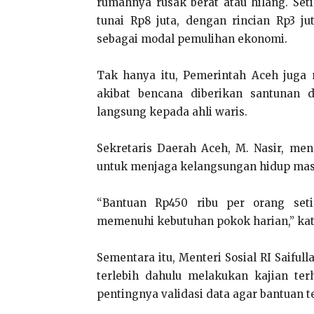
rumahnya rusak berat atau hilang. Se
tunai Rp8 juta, dengan rincian Rp3 j
sebagai modal pemulihan ekonomi.
Tak hanya itu, Pemerintah Aceh juga
akibat bencana diberikan santunan d
langsung kepada ahli waris.
Sekretaris Daerah Aceh, M. Nasir, me
untuk menjaga kelangsungan hidup masy
“Bantuan Rp450 ribu per orang set
memenuhi kebutuhan pokok harian,” kata
Sementara itu, Menteri Sosial RI Saifu
terlebih dahulu melakukan kajian te
pentingnya validasi data agar bantuan t