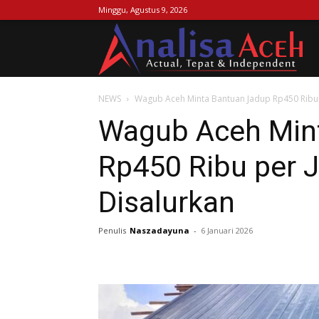
Minggu, Agustus 9, 2026
Ana
NEWS
Wagub Aceh Minta Bantuan Jadup Rp450 Ribu 
Ac
Wagub Aceh Min
Rp450 Ribu per 
Disalurkan
Penulis
Naszadayuna
-
6 Januari 2026