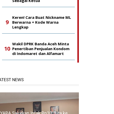
Sebagai Ketua
Keren! Cara Buat Nickname ML
Berwarna + Kode Warna
Lengkap
Wakil DPRK Banda Aceh Minta
Penertiban Penjualan Kondom
di Indomaret dan Alfamart
ATEST NEWS
YARA Salurkan Infak Rp10 Juta ke