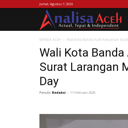
Jumat, Agustus 7, 2026
Ana
BANDA ACEH
Wali Kota Banda Aceh Keluarkan Sura
Ac
Wali Kota Banda
Surat Larangan 
Day
Penulis
Redaksi
-
11 Februari 2020