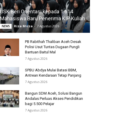
USK Beri Orientasi kepada 1.614
Mahasiswa Baru Penerima KIP Kuliah
Riza Mirza
-
7 Agustus 2026
NEWS
PB Rabithah Thaliban Aceh Desak
Polisi Usut Tuntas Dugaan Pungli
Bantuan Baitul Mal
7 Agustus 2026
SPBU Abdya Mulai Batasi BBM,
Antrean Kendaraan Tetap Panjang
7 Agustus 2026
Bangun SDM Aceh, Solusi Bangun
Andalas Perluas Akses Pendidikan
bagi 5.500 Pelajar
7 Agustus 2026