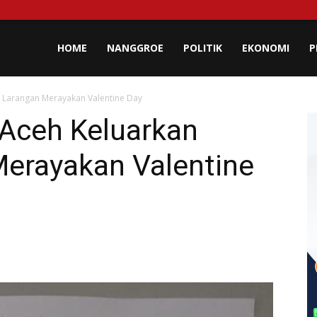
lisa
HOME
NANGGROE
POLITIK
EKONOMI
P
t Larangan Merayakan Valentine Day
eh
 Aceh Keluarkan
Merayakan Valentine