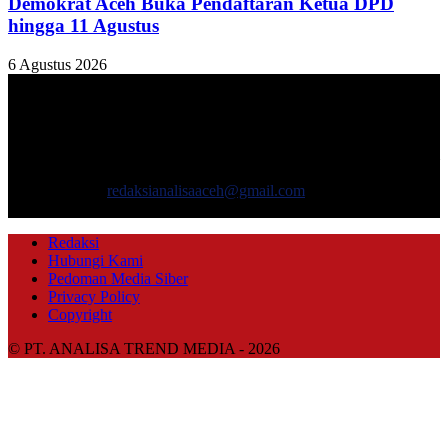
Demokrat Aceh Buka Pendaftaran Ketua DPD
hingga 11 Agustus
6 Agustus 2026
TENTANG KAMI
ANALISAACEH.COM, adalah Portal berita online untuk
masyarakat yang menyajikan informasi tentang berbagai hal
mencakup pembangunan ekonomi, sosial, politik, keamanan, hukum
dan gaya hidup.
Hubungi kami:
redaksianalisaaceh@gmail.com
IKUTI KAMI
Redaksi
Hubungi Kami
Pedoman Media Siber
Privacy Policy
Copyright
© PT. ANALISA TREND MEDIA - 2026