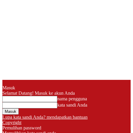
Masuk
Selamat Datang! Masuk ke akun Anda
nama pengguna
kata sandi Anda
Lupa kata sandi Anda? mendapatkan bantuan
Copyright
Pemulihan password