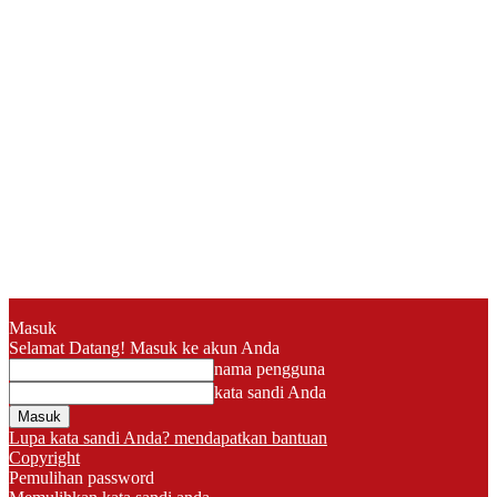
Masuk
Selamat Datang! Masuk ke akun Anda
nama pengguna
kata sandi Anda
Lupa kata sandi Anda? mendapatkan bantuan
Copyright
Pemulihan password