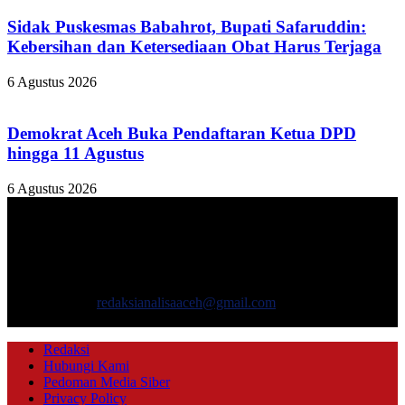
Sidak Puskesmas Babahrot, Bupati Safaruddin:
Kebersihan dan Ketersediaan Obat Harus Terjaga
6 Agustus 2026
Demokrat Aceh Buka Pendaftaran Ketua DPD
hingga 11 Agustus
6 Agustus 2026
TENTANG KAMI
ANALISAACEH.COM, adalah Portal berita online untuk
masyarakat yang menyajikan informasi tentang berbagai hal
mencakup pembangunan ekonomi, sosial, politik, keamanan, hukum
dan gaya hidup.
Hubungi kami:
redaksianalisaaceh@gmail.com
IKUTI KAMI
Redaksi
Hubungi Kami
Pedoman Media Siber
Privacy Policy