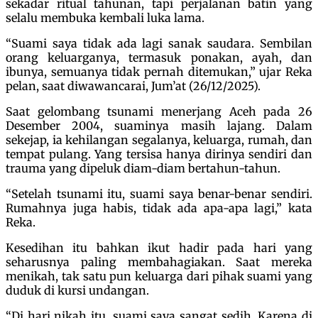
sekadar ritual tahunan, tapi perjalanan batin yang
selalu membuka kembali luka lama.
“Suami saya tidak ada lagi sanak saudara. Sembilan
orang keluarganya, termasuk ponakan, ayah, dan
ibunya, semuanya tidak pernah ditemukan,” ujar Reka
pelan, saat diwawancarai, Jum’at (26/12/2025).
Saat gelombang tsunami menerjang Aceh pada 26
Desember 2004, suaminya masih lajang. Dalam
sekejap, ia kehilangan segalanya, keluarga, rumah, dan
tempat pulang. Yang tersisa hanya dirinya sendiri dan
trauma yang dipeluk diam-diam bertahun-tahun.
“Setelah tsunami itu, suami saya benar-benar sendiri.
Rumahnya juga habis, tidak ada apa-apa lagi,” kata
Reka.
Kesedihan itu bahkan ikut hadir pada hari yang
seharusnya paling membahagiakan. Saat mereka
menikah, tak satu pun keluarga dari pihak suami yang
duduk di kursi undangan.
“Di hari nikah itu, suami saya sangat sedih. Karena di