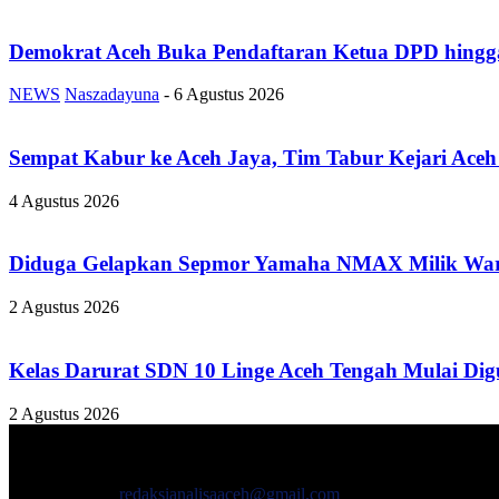
Demokrat Aceh Buka Pendaftaran Ketua DPD hingga
NEWS
Naszadayuna
-
6 Agustus 2026
Sempat Kabur ke Aceh Jaya, Tim Tabur Kejari Ace
4 Agustus 2026
Diduga Gelapkan Sepmor Yamaha NMAX Milik Warga 
2 Agustus 2026
Kelas Darurat SDN 10 Linge Aceh Tengah Mulai Digu
2 Agustus 2026
TENTANG KAMI
ANALISAACEH.COM, adalah Portal berita online untuk masyarakat y
Hubungi kami:
redaksianalisaaceh@gmail.com