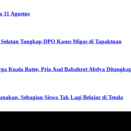
 11 Agustus
h Selatan Tangkap DPO Kasus Migas di Tapaktuan
Kuala Batee, Pria Asal Babahrot Abdya Ditangkap 
nakan, Sebagian Siswa Tak Lagi Belajar di Tenda
ang menyajikan informasi tentang berbagai hal mencakup pembanguna