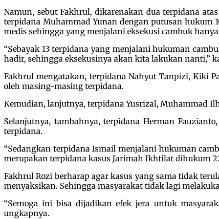
Namun, sebut Fakhrul, dikarenakan dua terpidana at
terpidana Muhammad Yunan dengan putusan hukum 10 ka
medis sehingga yang menjalani eksekusi cambuk hanya 
“Sebayak 13 terpidana yang menjalani hukuman cambuk h
hadir, sehingga eksekusinya akan kita lakukan nanti,” k
Fakhrul mengatakan, terpidana Nahyut Tanpizi, Kiki P
oleh masing-masing terpidana.
Kemudian, lanjutnya, terpidana Yusrizal, Muhammad I
Selanjutnya, tambahnya, terpidana Herman Fauzianto,
terpidana.
“Sedangkan terpidana Ismail menjalani hukuman cambuk
merupakan terpidana kasus Jarimah Ikhtilat dihukum 22
Fakhrul Rozi berharap agar kasus yang sama tidak teru
menyaksikan. Sehingga masyarakat tidak lagi melakuk
“Semoga ini bisa dijadikan efek jera untuk masyara
ungkapnya.