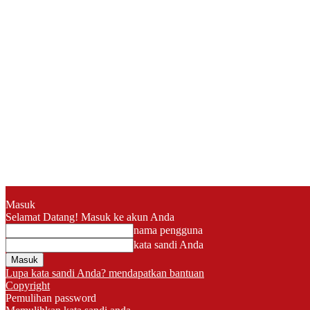
Masuk
Selamat Datang! Masuk ke akun Anda
nama pengguna
kata sandi Anda
Lupa kata sandi Anda? mendapatkan bantuan
Copyright
Pemulihan password