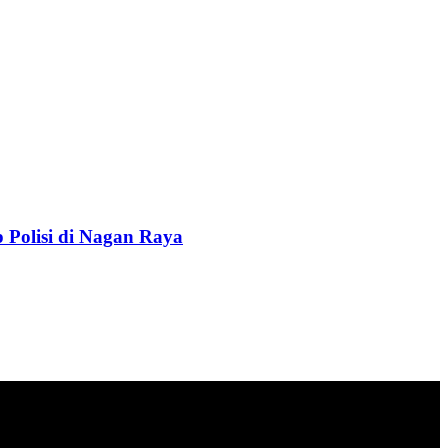
Polisi di Nagan Raya
n ekonomi, sosial, politik, keamanan, hukum dan gaya hidup.