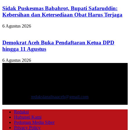
Sidak Puskesmas Babahrot, Bupati Safaruddin:
Kebersihan dan Ketersediaan Obat Harus Terjaga
6 Agustus 2026
Demokrat Aceh Buka Pendaftaran Ketua DPD
hingga 11 Agustus
6 Agustus 2026
TENTANG KAMI
ANALISAACEH.COM, adalah Portal berita online untuk
masyarakat yang menyajikan informasi tentang berbagai hal
mencakup pembangunan ekonomi, sosial, politik, keamanan, hukum
dan gaya hidup.
Hubungi kami:
redaksianalisaaceh@gmail.com
IKUTI KAMI
Redaksi
Hubungi Kami
Pedoman Media Siber
Privacy Policy