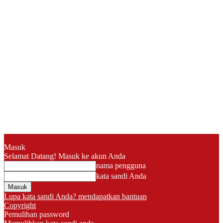
Masuk
Selamat Datang! Masuk ke akun Anda
nama pengguna
kata sandi Anda
Lupa kata sandi Anda? mendapatkan bantuan
Copyright
Pemulihan password