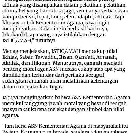
akhlak yang disampaikan dalam pelatihan-pelatihan,
akuntabel yang harus kita jaga, semuanya serba eksak,
komprehensif, tepat, kompeten, adaptif, akhlak. Tapi
khusus untuk Kementerian Agama, saya ingin
mengingatkan. Kalau ingin berhasil karirnya,
lakukanlah apa yang saya istilahkan dengan
ISTIQAMAH,” tuturnya.
Menag menjelaskan, ISTIQAMAH mencakup nilai
Ikhlas, Sabar, Tawadhu, Ihsan, Qana’ah, Amanah,
Akhlak, dan Hikmah. Menurutnya, qana’ah menjadi
benteng moral agar ASN merasa cukup atas apa yang
dimiliki dan terhindar dari perilaku koruptif,
sedangkan amanah akan melahirkan ketenangan
dalam menjalankan tugas.
Ia juga mengingatkan bahwa ASN Kementerian Agama
memikul tanggung jawab moral yang besar di tengah
masyarakat karena melekat dengan simbol dan nilai
agama.
“Jam kerja ASN Kementerian Agama di masyarakat itu
24 jam. Ke mana pun berada, saudara tetap membawa