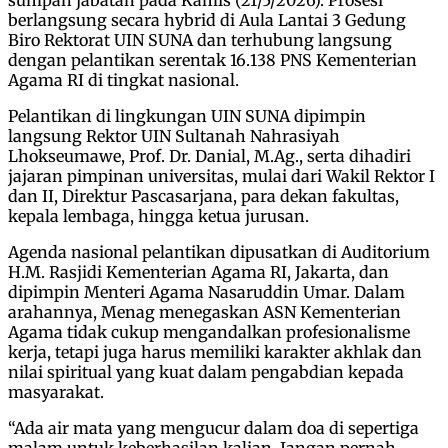
berlangsung secara hybrid di Aula Lantai 3 Gedung
Biro Rektorat UIN SUNA dan terhubung langsung
dengan pelantikan serentak 16.138 PNS Kementerian
Agama RI di tingkat nasional.
Pelantikan di lingkungan UIN SUNA dipimpin
langsung Rektor UIN Sultanah Nahrasiyah
Lhokseumawe, Prof. Dr. Danial, M.Ag., serta dihadiri
jajaran pimpinan universitas, mulai dari Wakil Rektor I
dan II, Direktur Pascasarjana, para dekan fakultas,
kepala lembaga, hingga ketua jurusan.
Agenda nasional pelantikan dipusatkan di Auditorium
H.M. Rasjidi Kementerian Agama RI, Jakarta, dan
dipimpin Menteri Agama Nasaruddin Umar. Dalam
arahannya, Menag menegaskan ASN Kementerian
Agama tidak cukup mengandalkan profesionalisme
kerja, tetapi juga harus memiliki karakter akhlak dan
nilai spiritual yang kuat dalam pengabdian kepada
masyarakat.
“Ada air mata yang mengucur dalam doa di sepertiga
malam untuk keberhasilan kalian. Jangan pernah