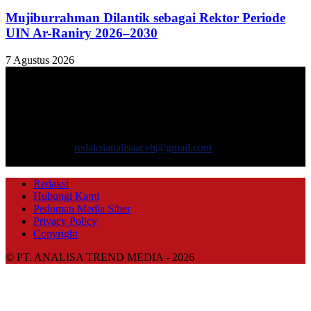
Mujiburrahman Dilantik sebagai Rektor Periode
UIN Ar-Raniry 2026–2030
7 Agustus 2026
TENTANG KAMI
ANALISAACEH.COM, adalah Portal berita online untuk
masyarakat yang menyajikan informasi tentang berbagai hal
mencakup pembangunan ekonomi, sosial, politik, keamanan, hukum
dan gaya hidup.
Hubungi kami:
redaksianalisaaceh@gmail.com
IKUTI KAMI
Redaksi
Hubungi Kami
Pedoman Media Siber
Privacy Policy
Copyright
© PT. ANALISA TREND MEDIA - 2026