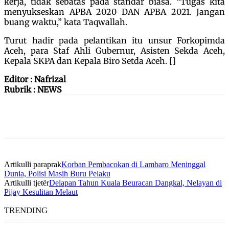
kerja, tidak sebatas pada standar biasa. “Tugas kita
menyukseskan APBA 2020 DAN APBA 2021. Jangan
buang waktu,” kata Taqwallah.
Turut hadir pada pelantikan itu unsur Forkopimda
Aceh, para Staf Ahli Gubernur, Asisten Sekda Aceh,
Kepala SKPA dan Kepala Biro Setda Aceh. []
Editor : Nafrizal
Rubrik : NEWS
Artikulli paraprak
Korban Pembacokan di Lambaro Meninggal
Dunia, Polisi Masih Buru Pelaku
Artikulli tjetër
Delapan Tahun Kuala Beuracan Dangkal, Nelayan di
Pijay Kesulitan Melaut
TRENDING