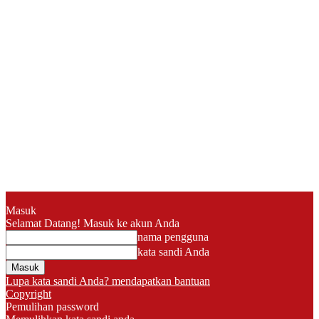
Masuk
Selamat Datang! Masuk ke akun Anda
nama pengguna
kata sandi Anda
Lupa kata sandi Anda? mendapatkan bantuan
Copyright
Pemulihan password