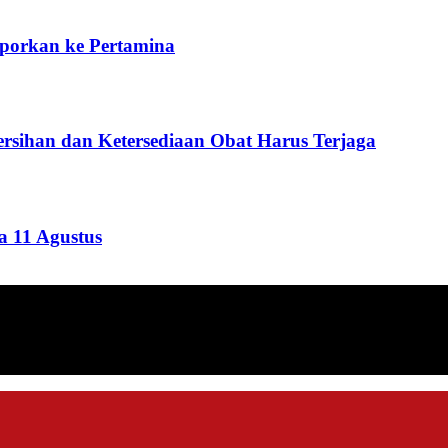
aporkan ke Pertamina
rsihan dan Ketersediaan Obat Harus Terjaga
 11 Agustus
ang menyajikan informasi tentang berbagai hal mencakup pembanguna