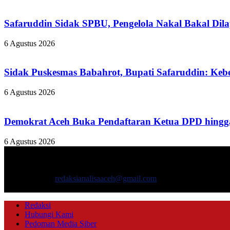
Safaruddin Sidak SPBU, Pengelola Nakal Bakal Dil
6 Agustus 2026
Sidak Puskesmas Babahrot, Bupati Safaruddin: Kebe
6 Agustus 2026
Demokrat Aceh Buka Pendaftaran Ketua DPD hingga
6 Agustus 2026
TENTANG KAMI
ANALISAACEH.COM, adalah Portal berita online untuk masyarakat y
Hubungi kami:
redaksianalisaaceh@gmail.com
IKUTI KAMI
Redaksi
Hubungi Kami
Pedoman Media Siber