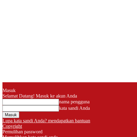
Masuk
Selamat Datang! Masuk ke akun Anda
nama pengguna
kata sandi Anda
Lupa kata sandi Anda? mendapatkan bantuan
Copyright
Pemulihan password