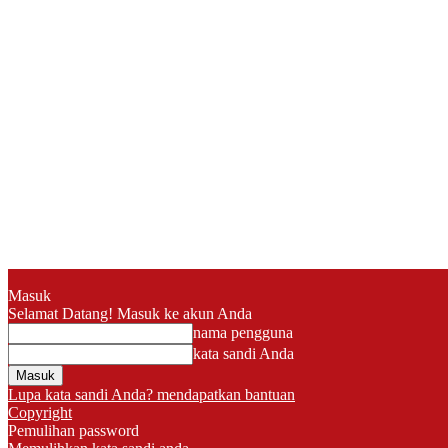
Masuk
Selamat Datang! Masuk ke akun Anda
nama pengguna
kata sandi Anda
Lupa kata sandi Anda? mendapatkan bantuan
Copyright
Pemulihan password