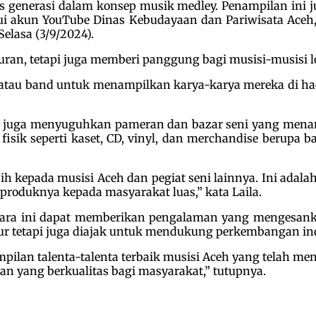
 generasi dalam konsep musik medley. Penampilan ini
ui akun YouTube Dinas Kebudayaan dan Pariwisata Aceh,
elasa (3/9/2024).
buran, tetapi juga memberi panggung bagi musisi-musisi 
atau band untuk menampilkan karya-karya mereka di ha
ni juga menyuguhkan pameran dan bazar seni yang menamp
fisik seperti kaset, CD, vinyl, dan merchandise berupa baj
h kepada musisi Aceh dan pegiat seni lainnya. Ini adal
 produknya kepada masyarakat luas,” kata Laila.
ra ini dapat memberikan pengalaman yang mengesanka
ur tetapi juga diajak untuk mendukung perkembangan indus
an talenta-talenta terbaik musisi Aceh yang telah menci
an yang berkualitas bagi masyarakat,” tutupnya.