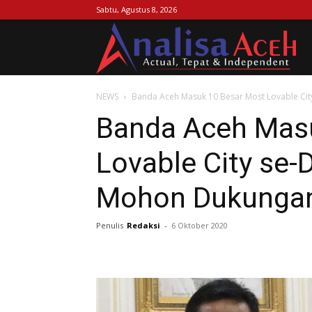
Sabtu, Agustus 8, 2026
Ana
NEWS
Banda Aceh Masuk 10 Besar Most Lovable Cit
Ac
Banda Aceh Mas
Lovable City se-
Mohon Dukunga
Penulis
Redaksi
-
6 Oktober 2020