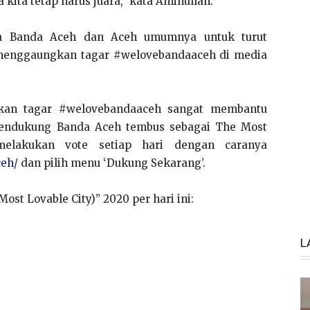
kita tetap harus juara,” kata Aminullah.
ga Banda Aceh dan Aceh umumnya untuk turut
 menggaungkan tagar #welovebandaaceh di media
akan tagar #welovebandaaceh sangat membantu
mendukung Banda Aceh tembus sebagai The Most
elakukan vote setiap hari dengan caranya
ceh/
dan pilih menu ‘Dukung Sekarang’.
Most Lovable City)” 2020 per hari ini:
L