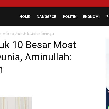
lisa
HOME
NANGGROE
POLITIK
EKONOMI
P
y se-Dunia, Aminullah: Mohon Dukungan
eh
uk 10 Besar Most
Dunia, Aminullah:
n