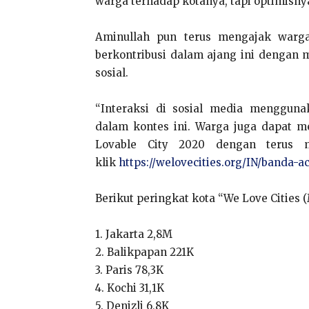
warga terhadap kotanya, tapi optimisnya 
Aminullah pun terus mengajak war
berkontribusi dalam ajang ini dengan
sosial.
“Interaksi di sosial media menggun
dalam kontes ini. Warga juga dapat 
Lovable City 2020 dengan terus m
klik
https://welovecities.org/IN/banda-a
Berikut peringkat kota “We Love Cities (
1. Jakarta 2,8M
2. Balikpapan 221K
3. Paris 78,3K
4. Kochi 31,1K
5. Denizli 6,8K