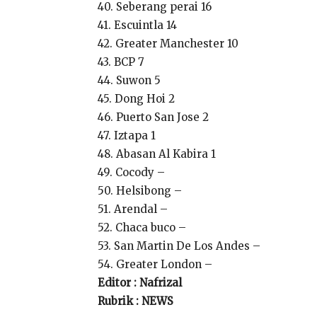
40. Seberang perai 16
41. Escuintla 14
42. Greater Manchester 10
43. BCP 7
44. Suwon 5
45. Dong Hoi 2
46. Puerto San Jose 2
47. Iztapa 1
48. Abasan Al Kabira 1
49. Cocody –
50. Helsibong –
51. Arendal –
52. Chaca buco –
53. San Martin De Los Andes –
54. Greater London –
Editor : Nafrizal
Rubrik : NEWS