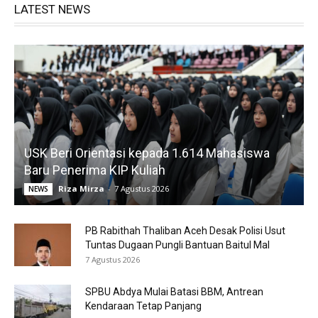
LATEST NEWS
USK Beri Orientasi kepada 1.614 Mahasiswa
Baru Penerima KIP Kuliah
Riza Mirza
-
7 Agustus 2026
NEWS
PB Rabithah Thaliban Aceh Desak Polisi Usut
Tuntas Dugaan Pungli Bantuan Baitul Mal
7 Agustus 2026
SPBU Abdya Mulai Batasi BBM, Antrean
Kendaraan Tetap Panjang