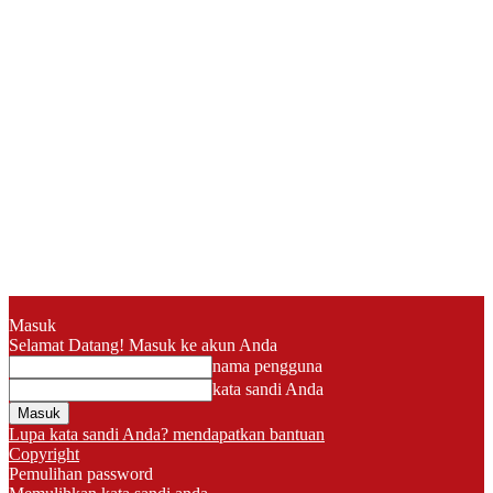
Masuk
Selamat Datang! Masuk ke akun Anda
nama pengguna
kata sandi Anda
Lupa kata sandi Anda? mendapatkan bantuan
Copyright
Pemulihan password