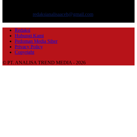
mencakup pembangunan ekonomi, sosial, politik, keamanan, hukum
dan gaya hidup.
Hubungi kami:
redaksianalisaaceh@gmail.com
IKUTI KAMI
Redaksi
Hubungi Kami
Pedoman Media Siber
Privacy Policy
Copyright
© PT. ANALISA TREND MEDIA - 2026