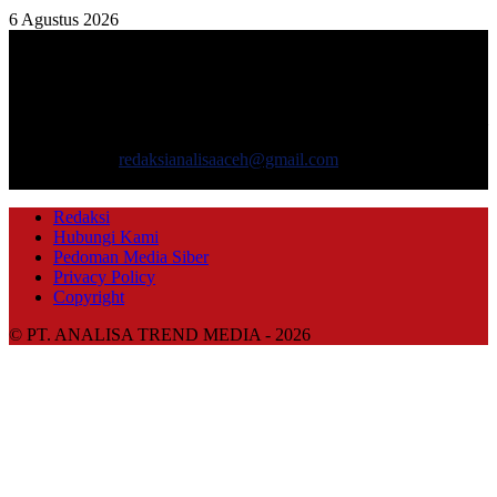
6 Agustus 2026
TENTANG KAMI
ANALISAACEH.COM, adalah Portal berita online untuk
masyarakat yang menyajikan informasi tentang berbagai hal
mencakup pembangunan ekonomi, sosial, politik, keamanan, hukum
dan gaya hidup.
Hubungi kami:
redaksianalisaaceh@gmail.com
IKUTI KAMI
Redaksi
Hubungi Kami
Pedoman Media Siber
Privacy Policy
Copyright
© PT. ANALISA TREND MEDIA - 2026