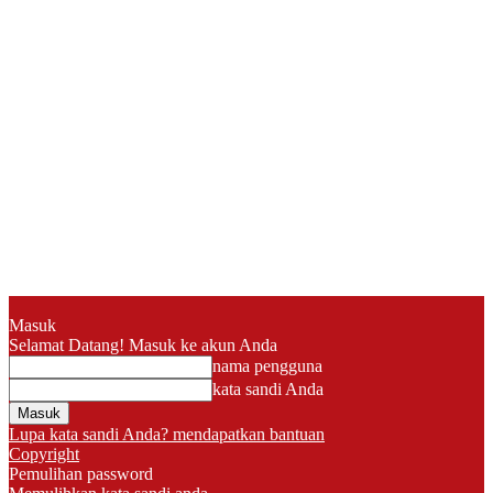
Masuk
Selamat Datang! Masuk ke akun Anda
nama pengguna
kata sandi Anda
Lupa kata sandi Anda? mendapatkan bantuan
Copyright
Pemulihan password