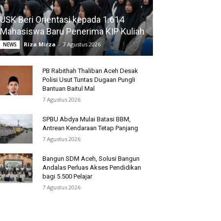
USK Beri Orientasi kepada 1.614
Mahasiswa Baru Penerima KIP Kuliah
Riza Mirza
-
7 Agustus 2026
NEWS
PB Rabithah Thaliban Aceh Desak
Polisi Usut Tuntas Dugaan Pungli
Bantuan Baitul Mal
7 Agustus 2026
SPBU Abdya Mulai Batasi BBM,
Antrean Kendaraan Tetap Panjang
7 Agustus 2026
Bangun SDM Aceh, Solusi Bangun
Andalas Perluas Akses Pendidikan
bagi 5.500 Pelajar
7 Agustus 2026