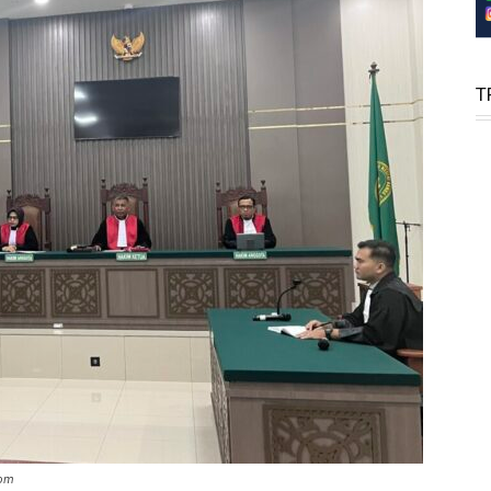
T
com