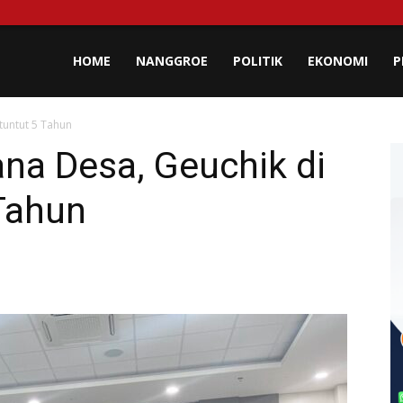
lisa
HOME
NANGGROE
POLITIK
EKONOMI
P
tuntut 5 Tahun
eh
na Desa, Geuchik di
 Tahun