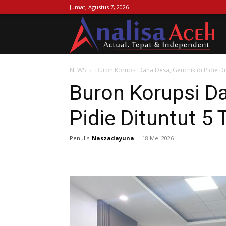
Jumat, Agustus 7, 2026
Ana
NEWS
Buron Korupsi Dana Desa, Geuchik di Pidie Di
Ac
Buron Korupsi Da
Pidie Dituntut 5
Penulis
Naszadayuna
-
18 Mei 2026