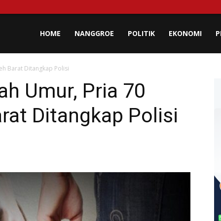
lisa
HOME
NANGGROE
POLITIK
EKONOMI
P
h Barat Ditangkap Polisi
eh
ah Umur, Pria 70
rat Ditangkap Polisi