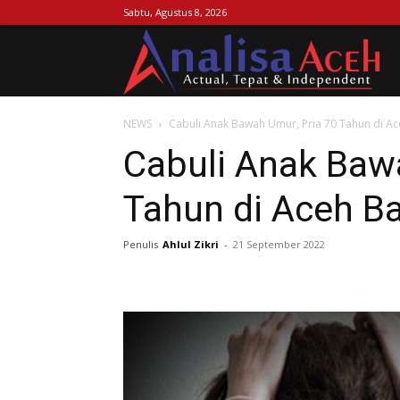
Sabtu, Agustus 8, 2026
Ana
NEWS
Cabuli Anak Bawah Umur, Pria 70 Tahun di Ace
Ac
Cabuli Anak Baw
Tahun di Aceh Ba
Penulis
Ahlul Zikri
-
21 September 2022