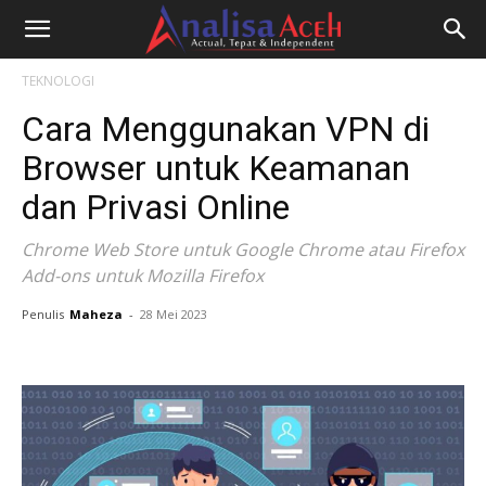
TEKNOLOGI
Cara Menggunakan VPN di
Browser untuk Keamanan
dan Privasi Online
Chrome Web Store untuk Google Chrome atau Firefox
Add-ons untuk Mozilla Firefox
Penulis
Maheza
-
28 Mei 2023