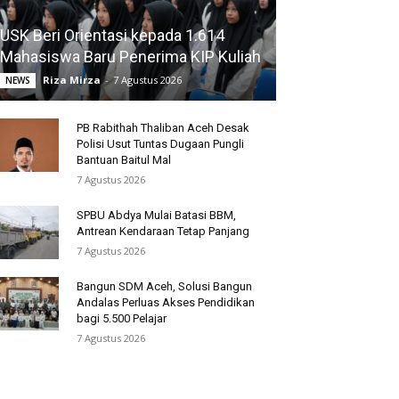
USK Beri Orientasi kepada 1.614
Mahasiswa Baru Penerima KIP Kuliah
Riza Mirza
-
7 Agustus 2026
NEWS
PB Rabithah Thaliban Aceh Desak
Polisi Usut Tuntas Dugaan Pungli
Bantuan Baitul Mal
7 Agustus 2026
SPBU Abdya Mulai Batasi BBM,
Antrean Kendaraan Tetap Panjang
7 Agustus 2026
Bangun SDM Aceh, Solusi Bangun
Andalas Perluas Akses Pendidikan
bagi 5.500 Pelajar
7 Agustus 2026