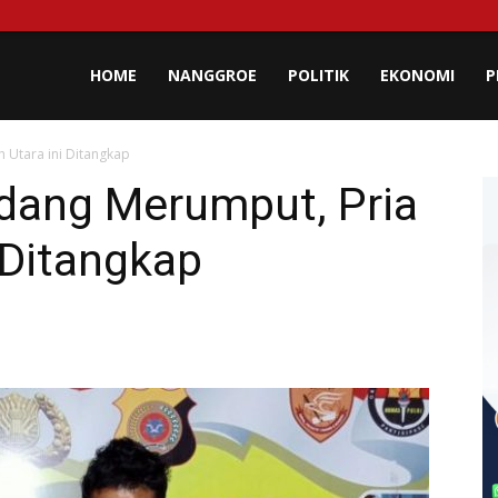
lisa
HOME
NANGGROE
POLITIK
EKONOMI
P
 Utara ini Ditangkap
eh
dang Merumput, Pria
 Ditangkap