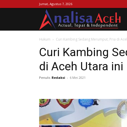
Jumat, Agustus 7, 2026
Ana
Hukum
Curi Kambing Sedang Merumput, Pria di Aceh
Ac
Curi Kambing Se
di Aceh Utara ini
Penulis
Redaksi
-
6 Mei 2021