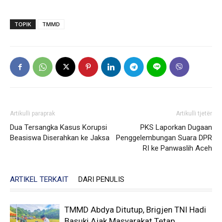
TOPIK
TMMD
Artikulli paraprak
Artikulli tjetër
Dua Tersangka Kasus Korupsi
PKS Laporkan Dugaan
Beasiswa Diserahkan ke Jaksa
Penggelembungan Suara DPR
RI ke Panwaslih Aceh
ARTIKEL TERKAIT
DARI PENULIS
TMMD Abdya Ditutup, Brigjen TNI Hadi
Basuki Ajak Masyarakat Tetap