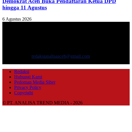
Demokrat Aceh Buka Pendaftaran Ketua DPD
hingga 11 Agustus
6 Agustus 2026
TENTANG KAMI
ANALISAACEH.COM, adalah Portal berita online untuk
masyarakat yang menyajikan informasi tentang berbagai hal
mencakup pembangunan ekonomi, sosial, politik, keamanan, hukum
dan gaya hidup.
Hubungi kami:
redaksianalisaaceh@gmail.com
IKUTI KAMI
Redaksi
Hubungi Kami
Pedoman Media Siber
Privacy Policy
Copyright
© PT. ANALISA TREND MEDIA - 2026