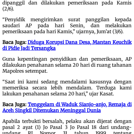
dipanggil dan dilakukan pemeriksaan pada Kamis
(2/6).
“Penyidik mengirimkan surat panggilan kepada
saudari AP pada hari Senin, dan melakukan
pemeriksaan pada hari Kamis,” ujarnya, Jum’at (3/6).
Baca Juga:
Diduga Korupsi Dana Desa, Mantan Keuchik
di Pidie Jadi Tersangka
Guna kepentingan penyidikan dan pemeriksaan, AP
dilakukan penahanan selama 20 hari di ruang tahanan
Mapolres setempat.
“Saat ini kami sedang mendalami kasusnya dengan
memeriksa secara lebih mendalam. Terduga kami
lakukan penahanan selama 20 hari,” ujar Kasat.
Baca Juga:
Tenggelam di Waduk Sianjo-anjo, Remaja di
Aceh Singkil Ditemukan Meninggal Dunia
Apabila terbukti bersalah, pelaku akan dijerat dengan
pasal 2 ayat (1) Jo Pasal 3 Jo Pasal 18 dari undang-
undang RI Nomor 31 tahun 1999 tentang