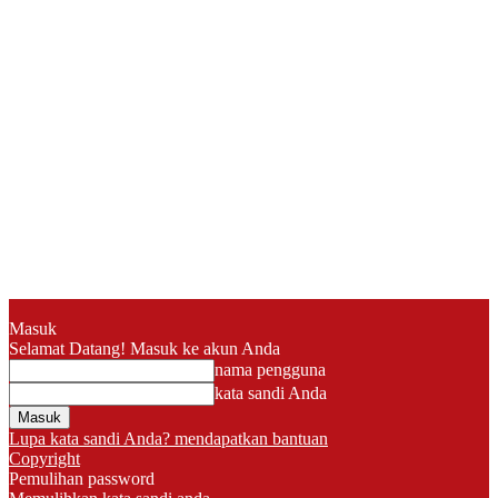
Masuk
Selamat Datang! Masuk ke akun Anda
nama pengguna
kata sandi Anda
Lupa kata sandi Anda? mendapatkan bantuan
Copyright
Pemulihan password