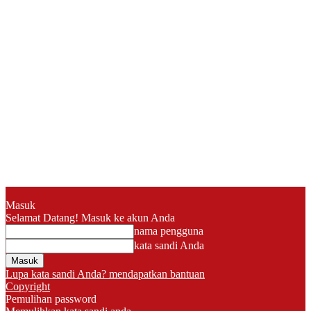
Masuk
Selamat Datang! Masuk ke akun Anda
nama pengguna
kata sandi Anda
Lupa kata sandi Anda? mendapatkan bantuan
Copyright
Pemulihan password