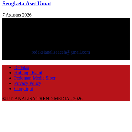
Sengketa Aset Umat
7 Agustus 2026
TENTANG KAMI
ANALISAACEH.COM, adalah Portal berita online untuk
masyarakat yang menyajikan informasi tentang berbagai hal
mencakup pembangunan ekonomi, sosial, politik, keamanan, hukum
dan gaya hidup.
Hubungi kami:
redaksianalisaaceh@gmail.com
IKUTI KAMI
Redaksi
Hubungi Kami
Pedoman Media Siber
Privacy Policy
Copyright
© PT. ANALISA TREND MEDIA - 2026