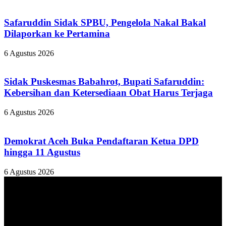
Safaruddin Sidak SPBU, Pengelola Nakal Bakal
Dilaporkan ke Pertamina
6 Agustus 2026
Sidak Puskesmas Babahrot, Bupati Safaruddin:
Kebersihan dan Ketersediaan Obat Harus Terjaga
6 Agustus 2026
Demokrat Aceh Buka Pendaftaran Ketua DPD
hingga 11 Agustus
6 Agustus 2026
TENTANG KAMI
ANALISAACEH.COM, adalah Portal berita online untuk
masyarakat yang menyajikan informasi tentang berbagai hal
mencakup pembangunan ekonomi, sosial, politik, keamanan, hukum