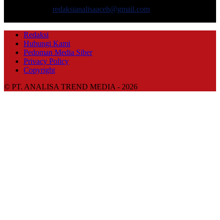
dan gaya hidup.
Hubungi kami:
redaksianalisaaceh@gmail.com
IKUTI KAMI
Redaksi
Hubungi Kami
Pedoman Media Siber
Privacy Policy
Copyright
© PT. ANALISA TREND MEDIA - 2026