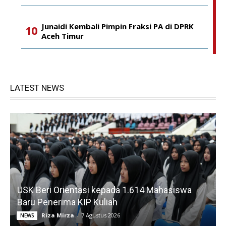
Junaidi Kembali Pimpin Fraksi PA di DPRK
Aceh Timur
LATEST NEWS
USK Beri Orientasi kepada 1.614 Mahasiswa
Baru Penerima KIP Kuliah
Riza Mirza
-
7 Agustus 2026
NEWS