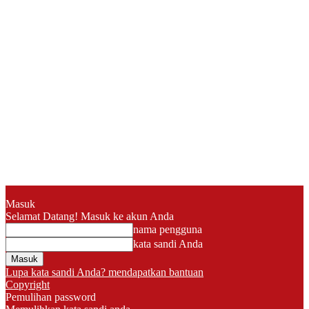
Masuk
Selamat Datang! Masuk ke akun Anda
nama pengguna
kata sandi Anda
Lupa kata sandi Anda? mendapatkan bantuan
Copyright
Pemulihan password