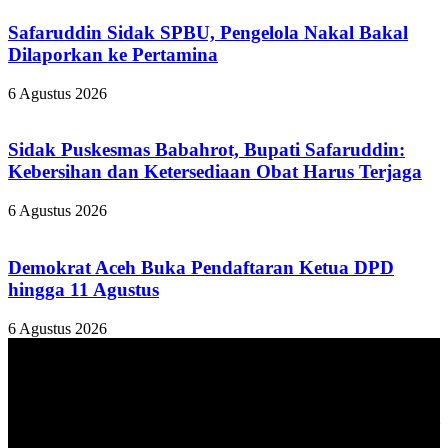
Safaruddin Sidak SPBU, Pengelola Nakal Bakal
Dilaporkan ke Pertamina
6 Agustus 2026
Sidak Puskesmas Babahrot, Bupati Safaruddin:
Kebersihan dan Ketersediaan Obat Harus Terjaga
6 Agustus 2026
Demokrat Aceh Buka Pendaftaran Ketua DPD
hingga 11 Agustus
6 Agustus 2026
TENTANG KAMI
ANALISAACEH.COM, adalah Portal berita online untuk
masyarakat yang menyajikan informasi tentang berbagai hal
mencakup pembangunan ekonomi, sosial, politik, keamanan, hukum
dan gaya hidup.