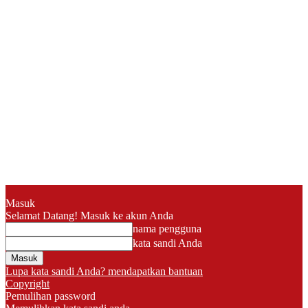
Masuk
Selamat Datang! Masuk ke akun Anda
nama pengguna
kata sandi Anda
Lupa kata sandi Anda? mendapatkan bantuan
Copyright
Pemulihan password