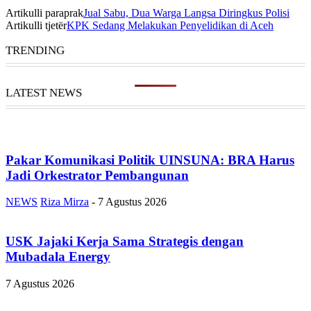
Artikulli paraprak
Jual Sabu, Dua Warga Langsa Diringkus Polisi
Artikulli tjetër
KPK Sedang Melakukan Penyelidikan di Aceh
TRENDING
LATEST NEWS
Pakar Komunikasi Politik UINSUNA: BRA Harus
Jadi Orkestrator Pembangunan
NEWS
Riza Mirza
-
7 Agustus 2026
USK Jajaki Kerja Sama Strategis dengan
Mubadala Energy
7 Agustus 2026