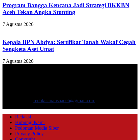
Program Bangga Kencana Jadi Strategi BKKBN
Aceh Tekan Angka Stunting
7 Agustus 2026
Kepala BPN Abdya: Sertifikat Tanah Wakaf Cegah
Sengketa Aset Umat
7 Agustus 2026
TENTANG KAMI
ANALISAACEH.COM, adalah Portal berita online untuk
masyarakat yang menyajikan informasi tentang berbagai hal
mencakup pembangunan ekonomi, sosial, politik, keamanan, hukum
dan gaya hidup.
Hubungi kami:
redaksianalisaaceh@gmail.com
IKUTI KAMI
Redaksi
Hubungi Kami
Pedoman Media Siber
Privacy Policy
Copyright