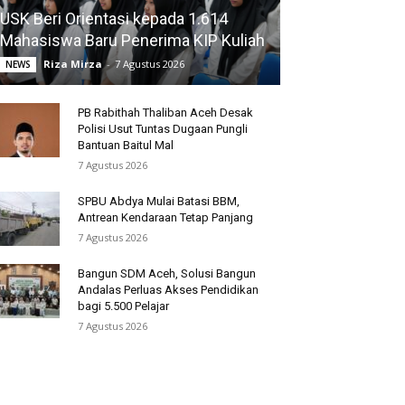
USK Beri Orientasi kepada 1.614
Mahasiswa Baru Penerima KIP Kuliah
Riza Mirza
-
7 Agustus 2026
NEWS
PB Rabithah Thaliban Aceh Desak
Polisi Usut Tuntas Dugaan Pungli
Bantuan Baitul Mal
7 Agustus 2026
SPBU Abdya Mulai Batasi BBM,
Antrean Kendaraan Tetap Panjang
7 Agustus 2026
Bangun SDM Aceh, Solusi Bangun
Andalas Perluas Akses Pendidikan
bagi 5.500 Pelajar
7 Agustus 2026