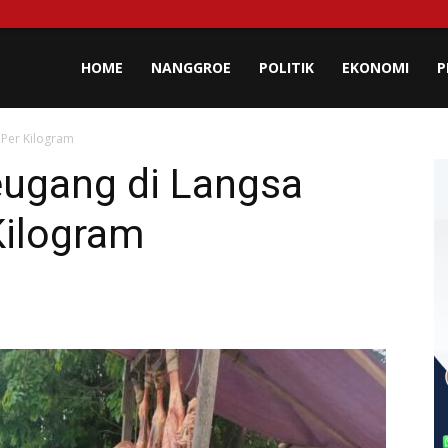
lisa
HOME
NANGGROE
POLITIK
EKONOMI
P
Per Kilogram
eh
ugang di Langsa
Kilogram