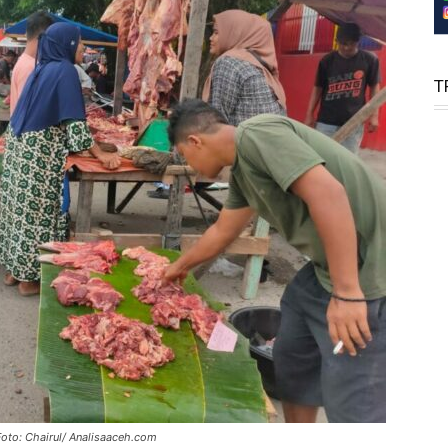
T
oto: Chairul/ Analisaaceh.com