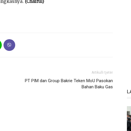
pungkasnya.
(Chairul)
Artikulli tjetër
PT PIM dan Group Bakrie Teken MoU Pasokan
Bahan Baku Gas
L