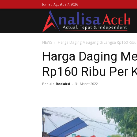
Jumat, Agustus 7, 2026
Ana
NEWS
Harga Daging Meugang di Langsa Rp160 Ribu 
Ac
Harga Daging Me
Rp160 Ribu Per 
Penulis
Redaksi
-
31 Maret 2022