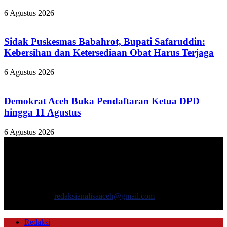
6 Agustus 2026
Sidak Puskesmas Babahrot, Bupati Safaruddin:
Kebersihan dan Ketersediaan Obat Harus Terjaga
6 Agustus 2026
Demokrat Aceh Buka Pendaftaran Ketua DPD
hingga 11 Agustus
6 Agustus 2026
TENTANG KAMI
ANALISAACEH.COM, adalah Portal berita online untuk
masyarakat yang menyajikan informasi tentang berbagai hal
mencakup pembangunan ekonomi, sosial, politik, keamanan, hukum
dan gaya hidup.
Hubungi kami:
redaksianalisaaceh@gmail.com
IKUTI KAMI
Redaksi