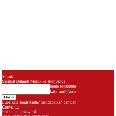
Masuk
Selamat Datang! Masuk ke akun Anda
nama pengguna
kata sandi Anda
Lupa kata sandi Anda? mendapatkan bantuan
Copyright
Pemulihan password