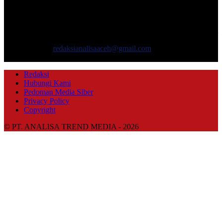
TENTANG KAMI
ANALISAACEH.COM, adalah Portal berita online untuk
masyarakat yang menyajikan informasi tentang berbagai hal
mencakup pembangunan ekonomi, sosial, politik, keamanan, hukum
dan gaya hidup.
Hubungi kami:
redaksianalisaaceh@gmail.com
IKUTI KAMI
Redaksi
Hubungi Kami
Pedoman Media Siber
Privacy Policy
Copyright
© PT. ANALISA TREND MEDIA - 2026