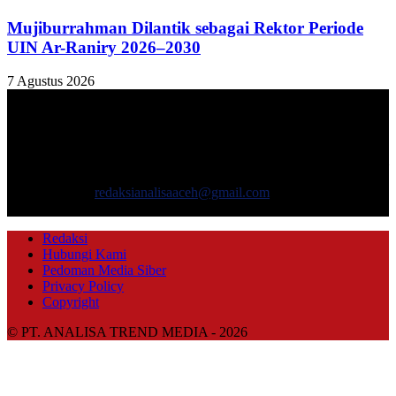
Mujiburrahman Dilantik sebagai Rektor Periode
UIN Ar-Raniry 2026–2030
7 Agustus 2026
TENTANG KAMI
ANALISAACEH.COM, adalah Portal berita online untuk
masyarakat yang menyajikan informasi tentang berbagai hal
mencakup pembangunan ekonomi, sosial, politik, keamanan, hukum
dan gaya hidup.
Hubungi kami:
redaksianalisaaceh@gmail.com
IKUTI KAMI
Redaksi
Hubungi Kami
Pedoman Media Siber
Privacy Policy
Copyright
© PT. ANALISA TREND MEDIA - 2026