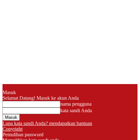
Masuk
Selamat Datang! Masuk ke akun Anda
nama pengguna
kata sandi Anda
Lupa kata sandi Anda? mendapatkan bantuan
Copyright
Pemulihan password