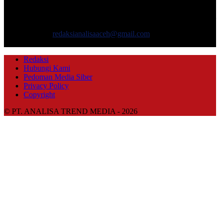
masyarakat yang menyajikan informasi tentang berbagai hal
mencakup pembangunan ekonomi, sosial, politik, keamanan, hukum
dan gaya hidup.
Hubungi kami:
redaksianalisaaceh@gmail.com
IKUTI KAMI
Redaksi
Hubungi Kami
Pedoman Media Siber
Privacy Policy
Copyright
© PT. ANALISA TREND MEDIA - 2026