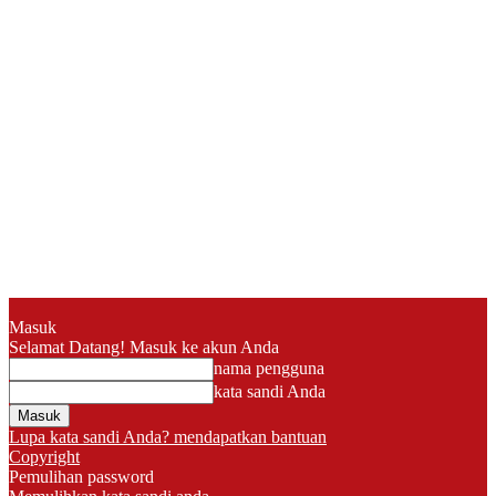
Masuk
Selamat Datang! Masuk ke akun Anda
nama pengguna
kata sandi Anda
Lupa kata sandi Anda? mendapatkan bantuan
Copyright
Pemulihan password