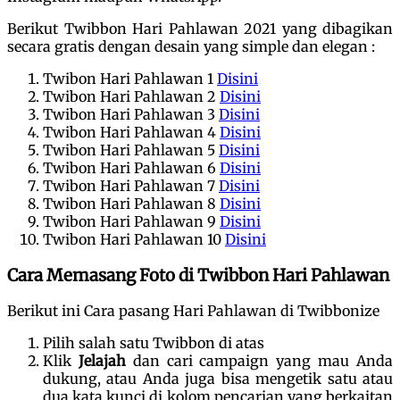
Berikut Twibbon Hari Pahlawan 2021 yang dibagikan
secara gratis dengan desain yang simple dan elegan :
Twibon Hari Pahlawan 1
Disini
Twibon Hari Pahlawan 2
Disini
Twibon Hari Pahlawan 3
Disini
Twibon Hari Pahlawan 4
Disini
Twibon Hari Pahlawan 5
Disini
Twibon Hari Pahlawan 6
Disini
Twibon Hari Pahlawan 7
Disini
Twibon Hari Pahlawan 8
Disini
Twibon Hari Pahlawan 9
Disini
Twibon Hari Pahlawan 10
Disini
Cara Memasang Foto di Twibbon Hari Pahlawan
Berikut ini Cara pasang Hari Pahlawan di Twibbonize
Pilih salah satu Twibbon di atas
Klik
Jelajah
dan cari campaign yang mau Anda
dukung, atau Anda juga bisa mengetik satu atau
dua kata kunci di kolom pencarian yang berkaitan