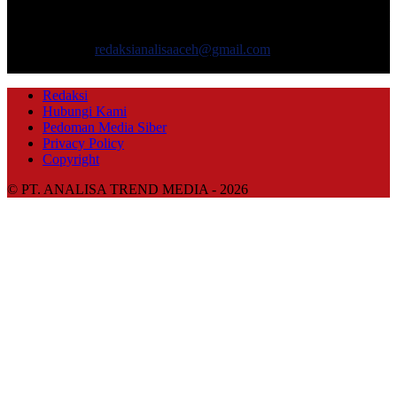
masyarakat yang menyajikan informasi tentang berbagai hal
mencakup pembangunan ekonomi, sosial, politik, keamanan, hukum
dan gaya hidup.
Hubungi kami:
redaksianalisaaceh@gmail.com
IKUTI KAMI
Redaksi
Hubungi Kami
Pedoman Media Siber
Privacy Policy
Copyright
© PT. ANALISA TREND MEDIA - 2026