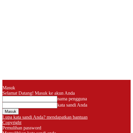
Masuk
Selamat Datang! Masuk ke akun Anda
nama pengguna
kata sandi Anda
Lupa kata sandi Anda? mendapatkan bantuan
Copyright
Pemulihan password